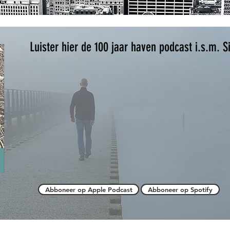
Luister hier de 100 jaar haven podcast
i.s.m. S
Abboneer op Apple Podcast
Abboneer op Spotify