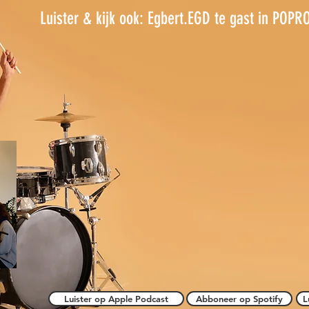
Luister & kijk ook: Egbert.EGD te gast in POP
Luister op Apple Podcast
Abboneer op Spotify
L