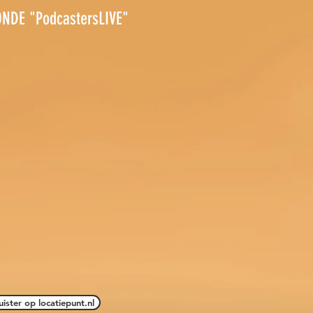
RONDE "PodcastersLIVE"
uister op locatiepunt.nl