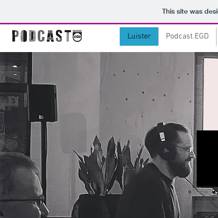
This site was des
Luister
Podcast.EGD