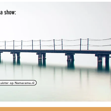
ma show:
Luister op Namarama.nl