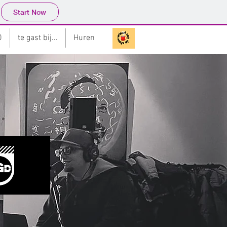
Start Now
0
te gast bij...
Huren