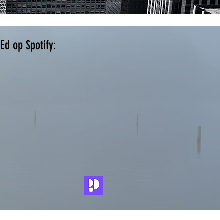
iEd
op Spotify: