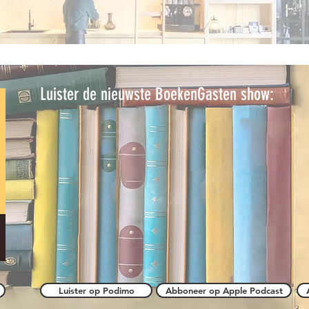
Luister de nieuwste BoekenGasten show:
Luister op Podimo
Abboneer op Apple Podcast