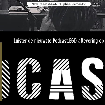
New Podcast.EGD: 'Hiphop Elemen10'
Luister de nieuwste Podcast.EGD aflevering op 