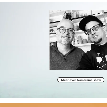
Meer over Namarama show