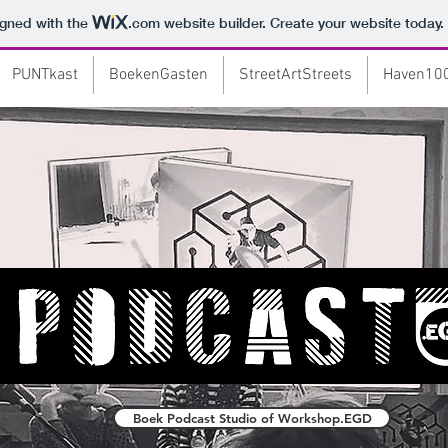
igned with the
.com
website builder. Create your website today.
PUNTkast
BoekenGasten
StreetArtStreets
Haven10
Boek Podcast Studio of Workshop.EGD