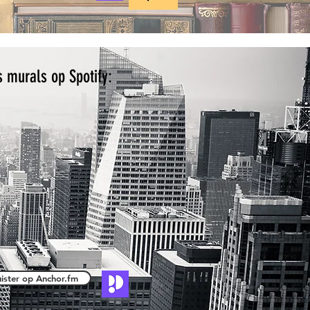
s murals op Spotify:
uister op Anchor.fm