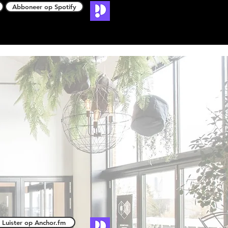
Abboneer op Spotify
Luister op Anchor.fm